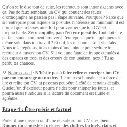
Qu’on se le dise tout de suite, les recruteurs sont intransigeants avec
ça. Pas de faux semblant, un CV qui contient des fautes
d’orthographe ne passera pas l’étape suivante. Pourquoi ? Parce que
si l’entreprise pour laquelle tu postules t’intéresse un minimum, il est
normal que tu fasses un effort pour vérifier que ton CV est
irréprochable.
Zéro coquille, pas d’erreur possible
. Tout doit être
parfait, sinon, comment prouver à l’entreprise que tu appliqueras le
même soin dans ton travail ? Et oui, les raccourcis sont vite faits.
Nous te le répétons, tu as moins d’une minute pour séduire le
recruteur à travers ton CV. S’il voit une faute de frappe cumulés à
des espaces en trop, et des erreurs de conjugaison, next ! Tu as
perdu tes chances.
💡
Notre conseil
:
N’hésite pas à faire relire et corriger ton CV
par ton entourage ou un tiers
. L’erreur est humaine et à force de
lire et relire ton CV, tu passeras peut-être à côté de certains détails.
Quelqu’un d’extérieur pourra t’aider pour snipper les fautes, et
pourra aussi t’indiquer si la lecture du document est fluide et
agréable.
Etape 4 : Être précis et factuel
Parler d’une mission ou d’une réussite sur un CV c’est bien.
Donner du contexte et préciser des chiffres factuels, clairs et