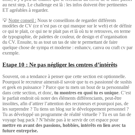
au next step. Le challenge est là : les infos doivent être pertinentes
ET agréables à regarder.
💡
Notre conseil :
Nous te conseillons de regarder différents
modèles de CV (ce n’est pas ce qui manque sur le web) et de définir
ce qui te plait, ce qui ne te plait pas et là où tu te retrouves, en terme
de typographie, de palettes de couleur, de design et d’organisation
du CV. Ensuite, tu as tout un tas de site te permettant de faire
quelque chose de sympa et moderne : enhancv, canva ou craft cv par
exemple.
Etape 10 : Ne pas négliger les centres d’intérêts
Souvent, on a tendance à penser que cette section est optionnelle.
Pourquoi le recruteur aimerait-il savoir que tu es passionné de sushis
et geek en puissance ? Parce que tu mets un bout de ta personnalité
dans cette section, et donc,
tu montres en quoi tu es unique
. C’est
le parfait endroit où noter des éléments différenciants, peut-être
insolites, afin d’attirer l’attention des recruteurs et pourquoi pas, de
les surprendre ? Tu tiens un blog sur le développement personnel ?
Tu as développé un programme de réalité virtuelle ? Tu es un fan de
voyage bag pack ? N’hésite pas à te servir de cet espace pour
mettre en avant des passions, hobbies, intérêts en lien avec ta
future entreprise.