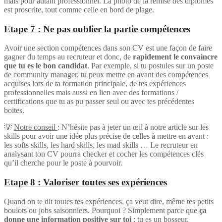
mais pour autant professionnel. La photo de la remise des diplômes
est proscrite, tout comme celle en bord de plage.
Etape 7 : Ne pas oublier la partie compétences
Avoir une section compétences dans son CV est une façon de faire
gagner du temps au recruteur et donc, de
rapidement le convaincre
que tu es le bon candidat
. Par exemple, si tu postules sur un poste
de community manager, tu peux mettre en avant des compétences
acquises lors de ta formation principale, de tes expériences
professionnelles mais aussi en lien avec des formations /
certifications que tu as pu passer seul ou avec tes précédentes
boites.
💡
Notre conseil
: N’hésite pas à jeter un œil à notre article sur les
skills pour avoir une idée plus précise de celles à mettre en avant :
les softs skills, les hard skills, les mad skills … Le recruteur en
analysant ton CV pourra checker et cocher les compétences clés
qu’il cherche pour le poste à pourvoir.
Etape 8 : Valoriser toutes ses expériences
Quand on te dit toutes tes expériences, ça veut dire, même tes petits
boulots ou jobs saisonniers. Pourquoi ? Simplement parce que
ça
donne une information positive sur toi
: tu es un bosseur,