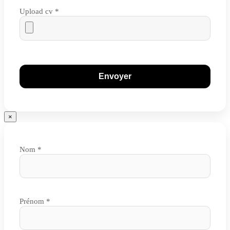
Upload cv *
×
Nom *
Prénom *