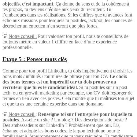
objectifs, c’est impactant
. Ça donne du sens et de la cohérence à
tes propos, tu deviens crédible aux yeux du recruteur. Tu
l’embarques dans tes réalisations. Si les chiffres que tu avances font
écho aux missions pour lesquels tu postules, jackpot, les chances de
décrocher un entretien n’en seront que plus fortes.
💡
Notre conseil :
Pour valoriser ton profil, nous te conseillons de
toujours mettre en valeur 1 chiffre en face d’une expérience
professionnelle.
Etape 5 : Penser mots clés
Comme pour ton profil LinkedIn, tu dois impérativement choisir les
bons mots / intitulés / tournures de phrase pour ton CV.
Le choix
des bons termes est un impératif car tu dois prouver au
recruteur que tu es le candidat idéal
. Si tu postules sur un post
tech, ou en growth marketing par exemple, ton CV doit regorger de
termes en lien avec ces postes. Cela montre que tu maîtrises ton sujet
et que tu as une certaine expertise dans ton domaine.
💡
Notre conseil
:
Renseigne-toi sur l’entreprise pour laquelle tu
postules
. A-t-elle un site ? Un blog ? Des descriptions de poste ?
Des ambassadeurs sur LinkedIn ? Probablement que oui. Lis,
échange et adopte les bons codes, le jargon technique pour te
familiariser à l’environnement que tu veux rejoindre. Ta candidature