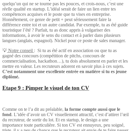
quelqu’un qui ne se tourne pas les pouces, et crois-nous, c’est une
réelle qualité en startup. L’idéal serait de faire un lien entre tes
compétences acquises et le poste que tu vises en entreprise.
Honnêtement, ce genre de petit + peut sérieusement faire la
différence entre toi et un autre candidat. Par exemple, tu as été guide
touristique l’été ? Parfait, tu as donc appris à vulgariser des
informations, à avoir le sens du contact et à parler dans plusieurs
langues (anglais, espagnol). Nickel pour ce poste de sales manager.
💡
Notre conseil
: Si tu as été actif en association ou que tu as
gagné des concours (compétition de pitchs, concours de
commercialisation, hackathon…), tu dois absolument en parler et les
mettre en valeur. Les recruteurs adorent en savoir plus à ces sujets.
C’est notamment une excellente entrée en matière si tu es jeune
diplômé.
Etape 9 : Pimper le visuel de ton CV
Comme on te l’a dit au préalable,
la forme compte aussi que le
fond
. L’idée d’avoir un CV visuellement attractif, c’est d’attirer l’œil
du recruteur, de sortir du lot. Et en startup, le design a une
importance toute particulière. Si ton CV est ennuyeux, peu soigné,
triste, il y a peu de chance que le recruteur ait envie de te faire passer