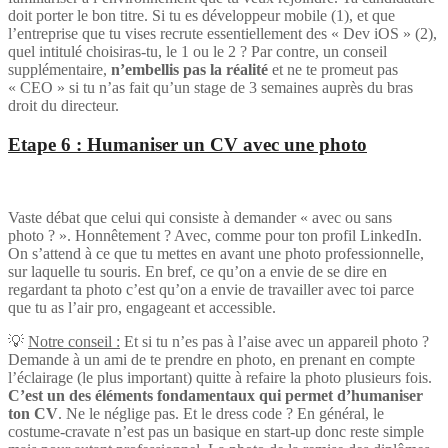
doit porter le bon titre. Si tu es développeur mobile (1), et que
l’entreprise que tu vises recrute essentiellement des « Dev iOS » (2),
quel intitulé choisiras-tu, le 1 ou le 2 ? Par contre, un conseil
supplémentaire,
n’embellis pas la réalité
et ne te promeut pas
« CEO » si tu n’as fait qu’un stage de 3 semaines auprès du bras
droit du directeur.
Etape 6 : Humaniser un CV avec une photo
Vaste débat que celui qui consiste à demander « avec ou sans
photo ? ». Honnêtement ? Avec, comme pour ton profil LinkedIn.
On s’attend à ce que tu mettes en avant une photo professionnelle,
sur laquelle tu souris. En bref, ce qu’on a envie de se dire en
regardant ta photo c’est qu’on a envie de travailler avec toi parce
que tu as l’air pro, engageant et accessible.
💡
Notre conseil :
Et si tu n’es pas à l’aise avec un appareil photo ?
Demande à un ami de te prendre en photo, en prenant en compte
l’éclairage (le plus important) quitte à refaire la photo plusieurs fois.
C’est un des éléments fondamentaux qui permet d’humaniser
ton CV
. Ne le néglige pas. Et le dress code ? En général, le
costume-cravate n’est pas un basique en start-up donc reste simple