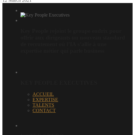
12 March 2021
Key People rejoint le groupe endrix pour
offrir aux dirigeants un nouveau standard
de recrutement où l’IA s’allie à une
expertise métier qui parle business
KEY PEOPLE EXECUTIVES
ACCUEIL
EXPERTISE
TALENTS
CONTACT