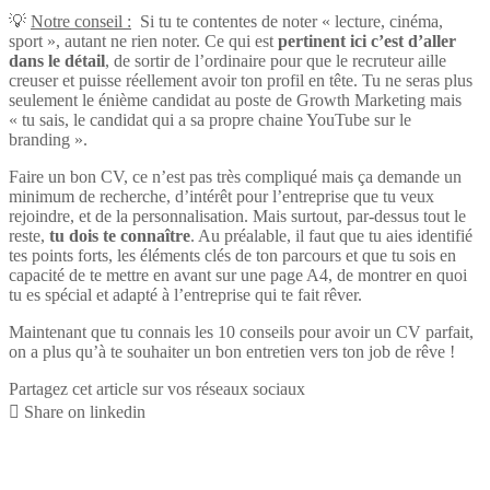
💡
Notre conseil :
Si tu te contentes de noter « lecture, cinéma,
sport », autant ne rien noter. Ce qui est
pertinent ici c’est d’aller
dans le détail
, de sortir de l’ordinaire pour que le recruteur aille
creuser et puisse réellement avoir ton profil en tête. Tu ne seras plus
seulement le énième candidat au poste de Growth Marketing mais
« tu sais, le candidat qui a sa propre chaine YouTube sur le
branding ».
Faire un bon CV, ce n’est pas très compliqué mais ça demande un
minimum de recherche, d’intérêt pour l’entreprise que tu veux
rejoindre, et de la personnalisation. Mais surtout, par-dessus tout le
reste,
tu dois te connaître
. Au préalable, il faut que tu aies identifié
tes points forts, les éléments clés de ton parcours et que tu sois en
capacité de te mettre en avant sur une page A4, de montrer en quoi
tu es spécial et adapté à l’entreprise qui te fait rêver.
Maintenant que tu connais les 10 conseils pour avoir un CV parfait,
on a plus qu’à te souhaiter un bon entretien vers ton job de rêve !
Partagez cet article sur vos réseaux sociaux
Share on linkedin
D’autres articles qui pourraient vous
intéresser