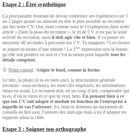
Etape 2 : Être synthétique
Ça peut paraitre frustrant de devoir condenser ses expériences sur 1
ou 2 pages quand on aimerait en dire le plus possible au recruteur
qui lira notre CV. Oui, mais comme nous te l’expliquions dans notre
article « Dans la peau du recruteur », le tri de CV n’est pas la seule
activité du recruteur, aussi
il doit agir vite et bien
. Il va passer en
moyenne 40 secondes à parcourir ton CV. Tu imagines ? Les choses
ère
se jouent en moins d’une minute ! La 1
impression sera la bonne,
qu’elle soit positive ou non et c’est la raison pour laquelle
tous les
détails comptent
.
💡
Notre conseil
:
Soigne le fond, comme la forme.
Le titre, la photo (si tu en mets une), la structuration générale
(sections / sous-sections), les mots clés employés, les informations
mises en avant. Le recruteur doit, en un coup d’œil, comprendre qui
tu es, d’où tu viens et ce que tu veux faire.
En pensant bien à ce
que ton CV soit adapté et modulé en fonction de l’entreprise à
laquelle tu vas l’adresser
. Ici, nous te donnons un maximum de
conseils en lien avec l’univers des start-ups mais à toi d’adapter tes
supports selon ta cible.
Etape 3 : Soigner ton orthographe