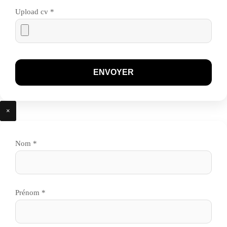
Upload cv *
×
Nom *
Prénom *